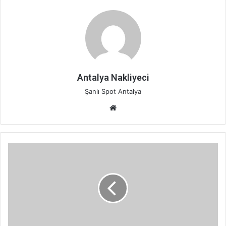
Antalya Nakliyeci
Şanlı Spot Antalya
Web
sitesi
Kepez
Antalya
Şehir
İçi
Nakliye
Hizmeti