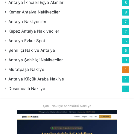
Antalya İkinci El Eşya Alanlar
8
Kemer Antalya Nakliyeciler
8
Antalya Nakliyeciler
7
Kepez Antalya Nakliyeciler
7
Antalya Evkur Spot
6
Şehir İçi Nakliye Antalya
5
Antalya Şehir içi Nakliyeciler
3
Muratpaşa Nakliye
1
Antalya Küçük Araba Nakliye
1
Döşemealtı Nakliye
1
Şanlı Nakliye Asansörlü Nakliye