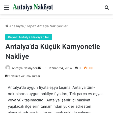
Menü
Ar
Anasayfa
/
Kepez Antalya Nakliyeciler
Kepez Antalya Nakliyeciler
Antalya’da Küçük Kamyonetle
Nakliye
Bir
Antalya Nakliyeci
Haziran 24, 2014
0
900
e-
2 dakika okuma süresi
posta
göndermek
Antalya’da uygun fiyata eşya taşıma; Antalya tüm-
noktalarına uygun nakliye fiyatları, Tek parça ev eşyası
veya yük taşımacılığı, Antalya şehir içi nakliyat
yapılacak ilçelerin tamamından yükler adresten
alınarak adrese teslim edilecek şekilde çalışma