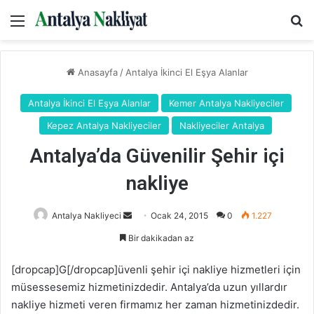
Menü
Ar
Anasayfa
/
Antalya İkinci El Eşya Alanlar
Antalya İkinci El Eşya Alanlar
Kemer Antalya Nakliyeciler
Kepez Antalya Nakliyeciler
Nakliyeciler Antalya
Antalya’da Güvenilir Şehir içi
nakliye
Bir
Antalya Nakliyeci
Ocak 24, 2015
0
1.227
e-
Bir dakikadan az
posta
göndermek
[dropcap]G[/dropcap]üvenli şehir içi nakliye hizmetleri için
müsessesemiz hizmetinizdedir. Antalya’da uzun yıllardır
nakliye hizmeti veren firmamız her zaman hizmetinizdedir.