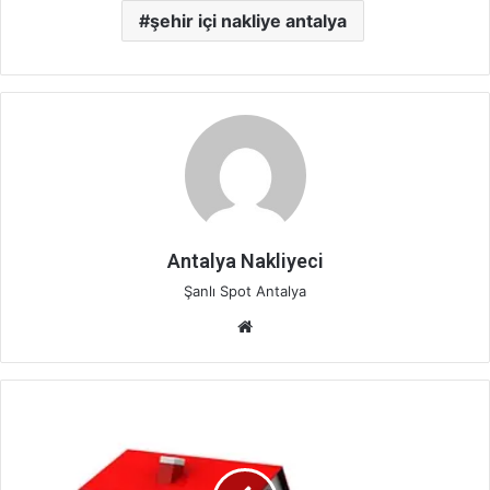
şehir içi nakliye antalya
Antalya Nakliyeci
Şanlı Spot Antalya
Web
sitesi
ANTALYA
ŞEHİR
İÇİ
NAKLİYAT