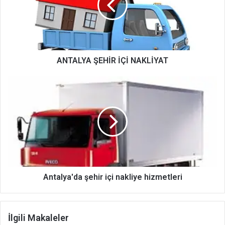
ANTALYA ŞEHİR İÇİ NAKLİYAT
Antalya'da
şehir
içi
nakliye
hizmetleri
Antalya'da şehir içi nakliye hizmetleri
İlgili Makaleler