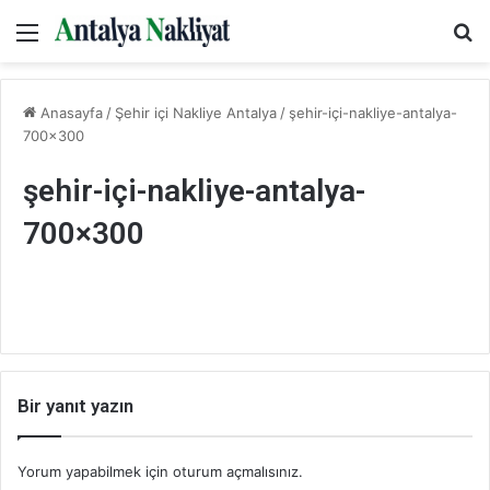
Menü
Ar
Anasayfa
/
Şehir içi Nakliye Antalya
/
şehir-içi-nakliye-antalya-
700×300
şehir-içi-nakliye-antalya-
700×300
Bir yanıt yazın
Yorum yapabilmek için
oturum açmalısınız
.