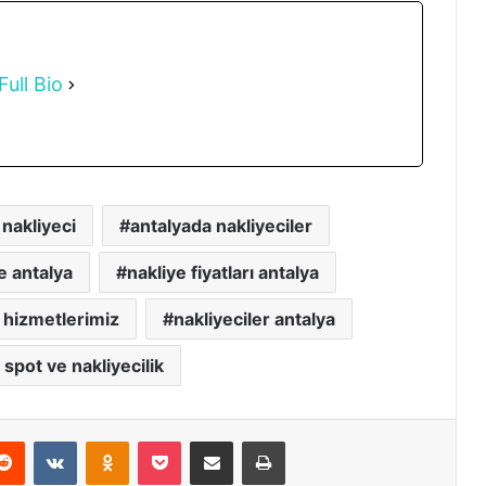
Full Bio
 nakliyeci
antalyada nakliyeciler
e antalya
nakliye fiyatları antalya
 hizmetlerimiz
nakliyeciler antalya
 spot ve nakliyecilik
erest
Reddit
VKontakte
Odnoklassniki
Pocket
E-Posta ile paylaş
Yazdır