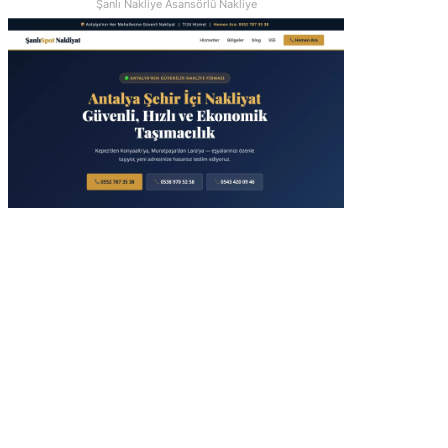
Şanlı Nakliye Asansörlü Nakliye