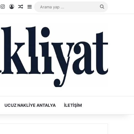
k
ouTube
Instagram
Kayıt Ol
Rastgele Makale
Kenar Bölmesi
Arama
yap
...
UCUZ NAKLIYE ANTALYA
İLETIŞIM