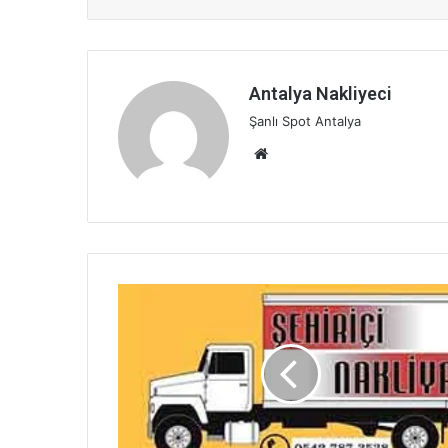
Antalya Nakliyeci
Şanlı Spot Antalya
Web
sitesi
Antalya
Şehir
İçi
Nakliye