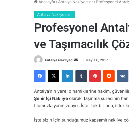
Anasayfa
/
Antalya Nakliyeciler
/
Profesyonel Antaly
Antalya Nakliyeciler
Profesyonel Antal
ve Taşımacılık Çö
Bir
Antalya Nakliyeci
Mayıs 6, 2017
e-
Facebook
X
LinkedIn
Tumblr
Pinterest
Reddit
posta
göndermek
Antalya’nın yerel dinamiklerine hakim, güvenili
Şehir İçi Nakliye
olarak, taşınma sürecinin her
filomuzla yanınızdayız. İster tek bir oda, ister ko
İşte sizin için sunduğumuz kapsamlı nakliye ç