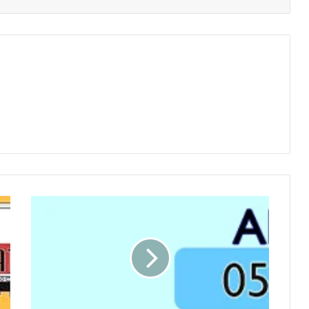
Antalya
Küçük
Araçla
Şehir
İçi
Nakliye
-
Şanlı