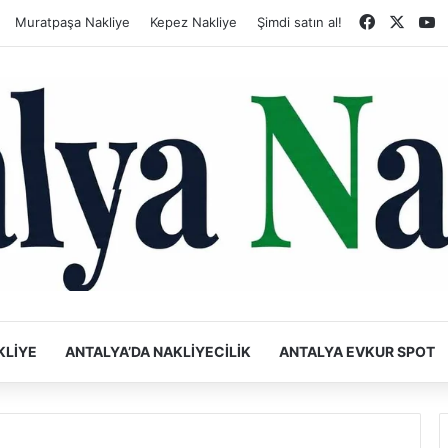
Faceboo
X
Y
Muratpaşa Nakliye
Kepez Nakliye
Şimdi satın al!
KLIYE
ANTALYA’DA NAKLIYECILIK
ANTALYA EVKUR SPOT