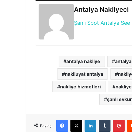
Antalya Nakliyeci
Şanlı Spot Antalya
See 
antalya nakliye
antalya
nakliuyat antalya
nakliy
nakliye hizmetleri
nakliye
şanlı evkur
Facebook
X
LinkedIn
Tumblr
Pint
Paylaş