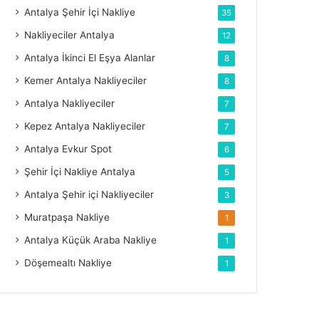
Antalya Şehir İçi Nakliye
35
Nakliyeciler Antalya
12
Antalya İkinci El Eşya Alanlar
8
Kemer Antalya Nakliyeciler
8
Antalya Nakliyeciler
7
Kepez Antalya Nakliyeciler
7
Antalya Evkur Spot
6
Şehir İçi Nakliye Antalya
5
Antalya Şehir içi Nakliyeciler
3
Muratpaşa Nakliye
1
Antalya Küçük Araba Nakliye
1
Döşemealtı Nakliye
1