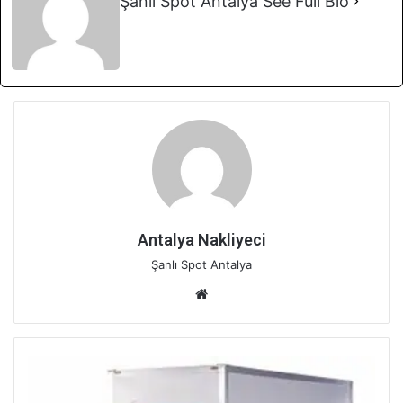
Şanlı Spot Antalya
See Full Bio
Antalya Nakliyeci
Şanlı Spot Antalya
Web
sitesi
Antalya'da
şehir
içi