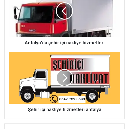
nakliye
hizmetleri
Antalya'da şehir içi nakliye hizmetleri
Şehir
içi
nakliye
hizmetleri
antalya
Şehir içi nakliye hizmetleri antalya