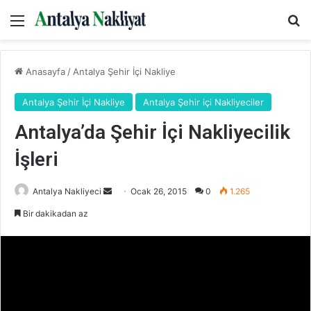
Menü
Ar
Anasayfa
/
Antalya Şehir İçi Nakliye
Antalya Şehir İçi Nakliye
Antalya Şehir içi Nakliyeciler
Antalya’da Şehir İçi Nakliyecilik
İşleri
Bir
Antalya Nakliyeci
Ocak 26, 2015
0
1.265
e-
Bir dakikadan az
posta
göndermek