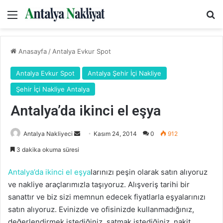
Menü
Ar
Anasayfa
/
Antalya Evkur Spot
Antalya Evkur Spot
Antalya Şehir İçi Nakliye
Şehir İçi Nakliye Antalya
Antalya’da ikinci el eşya
Bir
Antalya Nakliyeci
Kasım 24, 2014
0
912
e-
3 dakika okuma süresi
posta
göndermek
Antalya’da ikinci el eşya
larınızı peşin olarak satın alıyoruz
ve nakliye araçlarımızla taşıyoruz. Alışveriş tarihi bir
sanattır ve biz sizi memnun edecek fiyatlarla eşyalarınızı
satın alıyoruz. Evinizde ve ofisinizde kullanmadığınız,
değerlendirmek istediğiniz, satmak istediğiniz, nakit