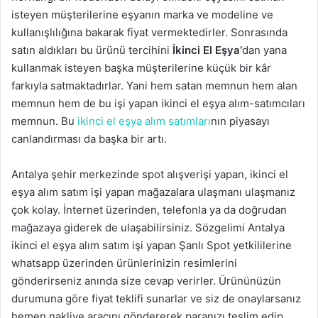
isteyen müşterilerine eşyanın marka ve modeline ve
kullanışlılığına bakarak fiyat vermektedirler. Sonrasında
satın aldıkları bu ürünü tercihini
İkinci El Eşya’
dan yana
kullanmak isteyen başka müşterilerine küçük bir kâr
farkıyla satmaktadırlar. Yani hem satan memnun hem alan
memnun hem de bu işi yapan ikinci el eşya alım-satımcıları
memnun. Bu
ikinci el eşya alım satımları
nın piyasayı
canlandırması da başka bir artı.
Antalya şehir merkezinde spot alışverişi yapan, ikinci el
eşya alım satım işi yapan mağazalara ulaşmanı ulaşmanız
çok kolay. İnternet üzerinden, telefonla ya da doğrudan
mağazaya giderek de ulaşabilirsiniz. Sözgelimi Antalya
ikinci el eşya alım satım işi yapan Şanlı Spot yetkililerine
whatsapp üzerinden ürünlerinizin resimlerini
gönderirseniz anında size cevap verirler. Ürününüzün
durumuna göre fiyat teklifi sunarlar ve siz de onaylarsanız
hemen nakliye aracını göndererek paranızı teslim edip