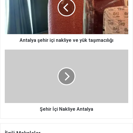
nakliye
ve
yük
taşımacılığı
Antalya şehir içi nakliye ve yük taşımacılığı
Şehir
İçi
Nakliye
Antalya
Şehir İçi Nakliye Antalya