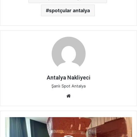
spotçular antalya
Antalya Nakliyeci
Şanlı Spot Antalya
Web
sitesi
Antalya
şehir
içi