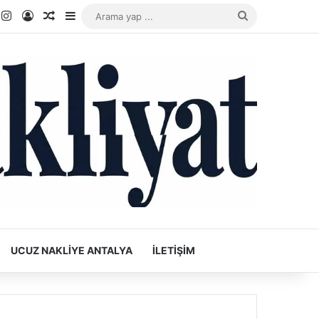
k
ouTube
Instagram
Kayıt Ol
Rastgele Makale
Kenar Bölmesi
Arama
yap
...
UCUZ NAKLIYE ANTALYA
İLETIŞIM