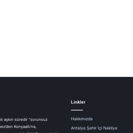
Linkler
Hakkımızda
ılı aşkın süredir “sorunsuz
pez’den Konyaaltı’na,
Antalya Şehir İçi Nakliye