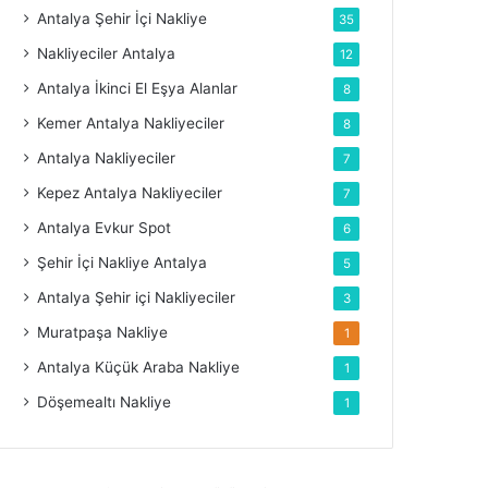
Antalya Şehir İçi Nakliye
35
Nakliyeciler Antalya
12
Antalya İkinci El Eşya Alanlar
8
Kemer Antalya Nakliyeciler
8
Antalya Nakliyeciler
7
Kepez Antalya Nakliyeciler
7
Antalya Evkur Spot
6
Şehir İçi Nakliye Antalya
5
Antalya Şehir içi Nakliyeciler
3
Muratpaşa Nakliye
1
Antalya Küçük Araba Nakliye
1
Döşemealtı Nakliye
1