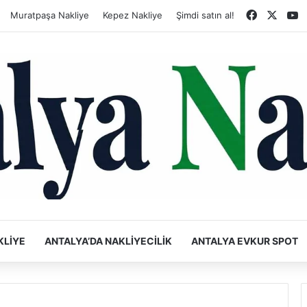
Faceboo
X
Y
Muratpaşa Nakliye
Kepez Nakliye
Şimdi satın al!
KLIYE
ANTALYA’DA NAKLIYECILIK
ANTALYA EVKUR SPOT