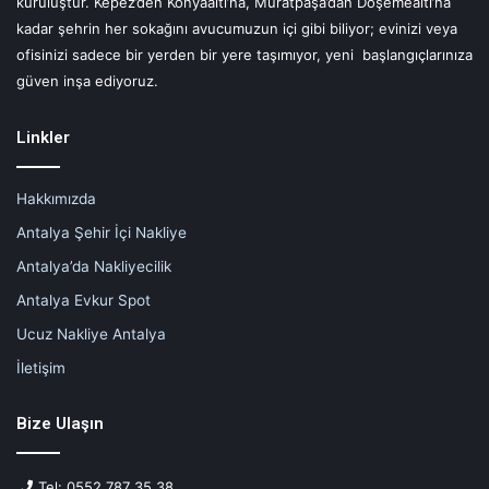
kuruluştur. Kepez’den Konyaaltı’na, Muratpaşa’dan Döşemealtı’na
kadar şehrin her sokağını avucumuzun içi gibi biliyor; evinizi veya
ofisinizi sadece bir yerden bir yere taşımıyor, yeni başlangıçlarınıza
güven inşa ediyoruz.
Linkler
Hakkımızda
Antalya Şehir İçi Nakliye
Antalya’da Nakliyecilik
Antalya Evkur Spot
Ucuz Nakliye Antalya
İletişim
Bize Ulaşın
Tel: 0552 787 35 38