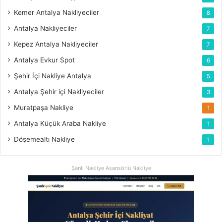
Kemer Antalya Nakliyeciler
8
Antalya Nakliyeciler
7
Kepez Antalya Nakliyeciler
7
Antalya Evkur Spot
6
Şehir İçi Nakliye Antalya
5
Antalya Şehir içi Nakliyeciler
3
Muratpaşa Nakliye
1
Antalya Küçük Araba Nakliye
1
Döşemealtı Nakliye
1
Şanlı Nakliye Asansörlü Nakliye