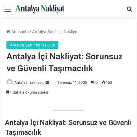
Menü
Ar
Anasayfa
/
Antalya Şehir İçi Nakliye
Antalya Şehir İçi Nakliye
Antalya İçi Nakliyat: Sorunsuz
ve Güvenli Taşımacılık
Bir
Antalya Nakliyeci
Temmuz 11, 2025
0
152
e-
1 dakika okuma süresi
posta
göndermek
Antalya İçi Nakliyat: Sorunsuz ve Güvenli
Taşımacılık