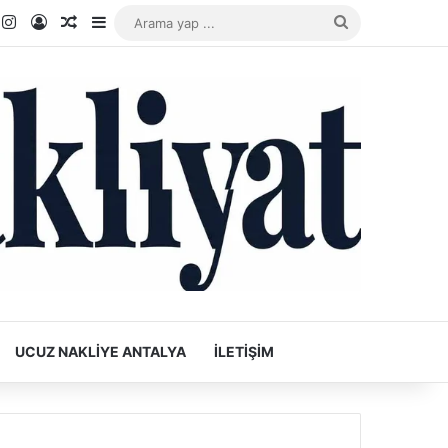
k
ouTube
Instagram
Kayıt Ol
Rastgele Makale
Kenar Bölmesi
Arama
yap
...
UCUZ NAKLIYE ANTALYA
İLETIŞIM