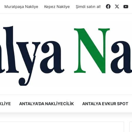
Faceboo
X
Y
Muratpaşa Nakliye
Kepez Nakliye
Şimdi satın al!
KLIYE
ANTALYA’DA NAKLIYECILIK
ANTALYA EVKUR SPOT