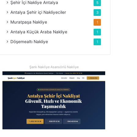
Şehir İçi Nakliye Antalya
5
Antalya Şehir içi Nakliyeciler
3
Muratpaşa Nakliye
1
Antalya Küçük Araba Nakliye
1
Döşemealtı Nakliye
1
Şanlı Nakliye Asansörlü Nakliye