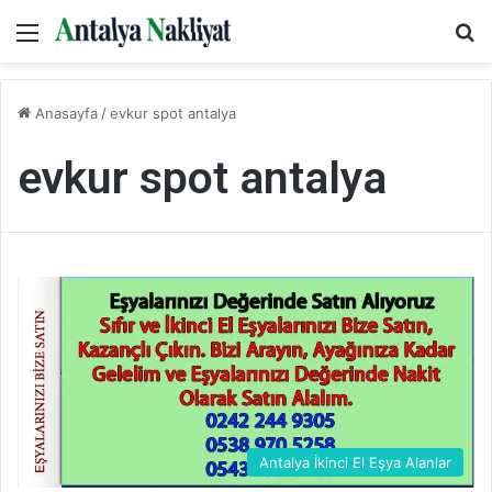
Menü
Ar
Anasayfa
/
evkur spot antalya
evkur spot antalya
Antalya İkinci El Eşya Alanlar