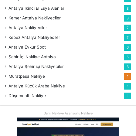
Antalya İkinci El Eşya Alanlar
8
Kemer Antalya Nakliyeciler
8
Antalya Nakliyeciler
7
Kepez Antalya Nakliyeciler
7
Antalya Evkur Spot
6
Şehir İçi Nakliye Antalya
5
Antalya Şehir içi Nakliyeciler
3
Muratpaşa Nakliye
1
Antalya Küçük Araba Nakliye
1
Döşemealtı Nakliye
1
Şanlı Nakliye Asansörlü Nakliye